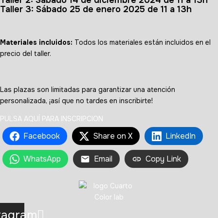
Taller 2: Sábado 14 de diciembre 2024 de 11 a 13h
Taller 3: Sábado 25 de enero 2025 de 11 a 13h
Materiales incluidos:
Todos los materiales están incluidos en el
precio del taller.
Las plazas son limitadas para garantizar una atención
personalizada, ¡así que no tardes en inscribirte!
PULSA AQUÍ PARA INSCRIPCION
Facebook
Share on X
LinkedIn
WhatsApp
Email
Copy Link
tagram