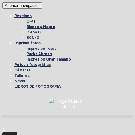
Alternar navegación
Revelado
C-41
Blanco y Negro
Diapo E6
ECN-2
Imprimir fotos
Impresión fotos
Packs Ahorro
Impresión Gran Tamaño
Película fotográfica
Cámaras
Talleres
News
LIBROS DE FOTOGRAFIA
0