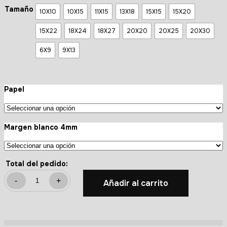
Tamaño
10X10
10X15
11X15
13X18
15X15
15X20
15X22
18X24
18X27
20X20
20X25
20X30
6X9
9X13
Papel
Margen blanco 4mm
Total del pedido:
-
+
Añadir al carrito