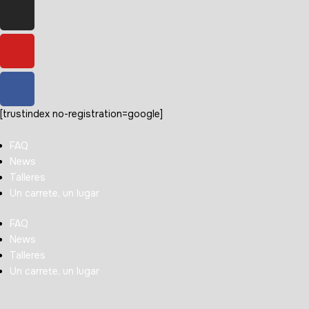
[trustindex no-registration=google]
FAQ
News
Talleres
Un carrete, un lugar
FAQ
News
Talleres
Un carrete, un lugar