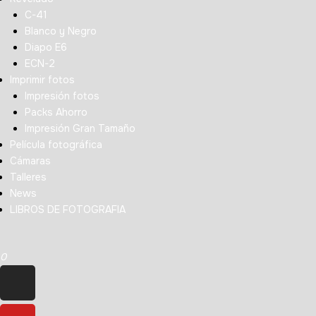
C-41
Blanco y Negro
Diapo E6
ECN-2
Imprimir fotos
Impresión fotos
Packs Ahorro
Impresión Gran Tamaño
Película fotográfica
Cámaras
Talleres
News
LIBROS DE FOTOGRAFIA
0