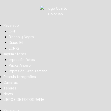
Revelado
C-41
Blanco y Negro
Diapo E6
ECN-2
Imprimir fotos
Impresión fotos
Packs Ahorro
Impresión Gran Tamaño
Película fotográfica
Cámaras
Talleres
News
LIBROS DE FOTOGRAFIA
Revelado