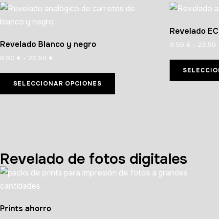
Revelado E
Revelado Blanco y negro
9.50
€
-
23.50
8.90
€
-
22.50
€
SELECCIO
SELECCIONAR OPCIONES
Revelado de fotos digitales
Prints ahorro