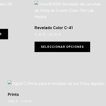
Revelado Color C-41
S
4.20
€
-
20.50
€
SELECCIONAR OPCIONES
Prints
0.80
€
-
5.00
€