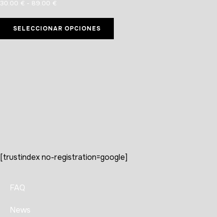
30.00
€
-
89.00
€
SELECCIONAR OPCIONES
[trustindex no-registration=google]
FAQ
News