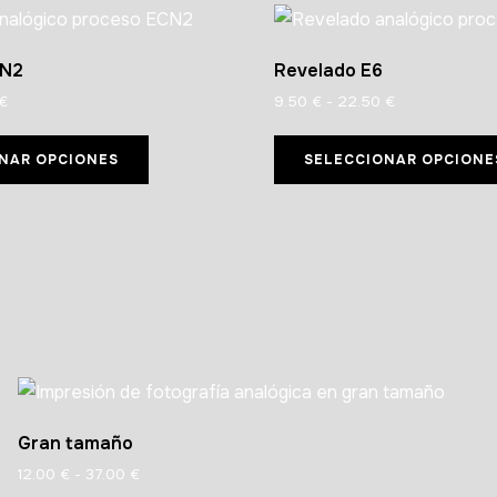
CN2
Revelado E6
€
9.50
€
-
22.50
€
NAR OPCIONES
SELECCIONAR OPCIONE
Gran tamaño
12.00
€
-
37.00
€