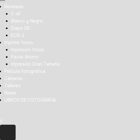
Revelado
C-41
Blanco y Negro
Diapo E6
ECN-2
Imprimir fotos
Impresión fotos
Packs Ahorro
Impresión Gran Tamaño
Película fotográfica
Cámaras
Talleres
News
LIBROS DE FOTOGRAFIA
0