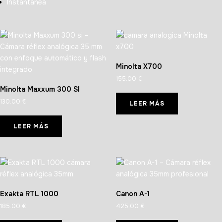
Instantánea
Minolta X700
155.00
€
Minolta Maxxum 300 SI
130.00
€
LEER MÁS
LEER MÁS
Exakta RTL 1000
Canon A-1
185.00
€
425.00
€