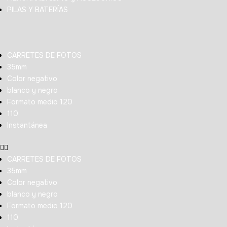
PILAS Y BATERÍAS
CARRETES DE FOTOS
35mm
Color negativo
blanco y negro
Formato medio 120
110
Instantánea
CARRETES DE FOTOS
35mm
Color negativo
blanco y negro
Formato medio 120
110