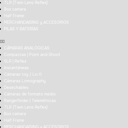
TLR (Twin Lens Reflex)
Box camara
Half Frame
MERCHANDAISING y ACCESORIOS
PILAS Y BATERÍAS
CÁMARAS ANALÓGICAS
Compactas | Point and Shoot
SLR | Reflex
Instantáneas
Cámaras toy / Lo-fi
Cámaras Lomography
Desechables
Cámaras de formato medio
Rangerfinder | Telemétricas
TLR (Twin Lens Reflex)
Box camara
Half Frame
MERCHANDAISING y ACCESORIOS