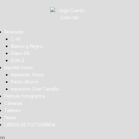
Revelado
C-41
Blanco y Negro
Diapo E6
ECN-2
Imprimir fotos
Impresión fotos
Packs Ahorro
Impresión Gran Tamaño
Película fotográfica
Cámaras
Talleres
News
LIBROS DE FOTOGRAFIA