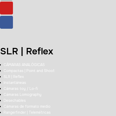
SLR | Reflex
CÁMARAS ANALÓGICAS
Compactas | Point and Shoot
SLR | Reflex
Instantáneas
Cámaras toy / Lo-fi
Cámaras Lomography
Desechables
Cámaras de formato medio
Rangerfinder | Telemétricas