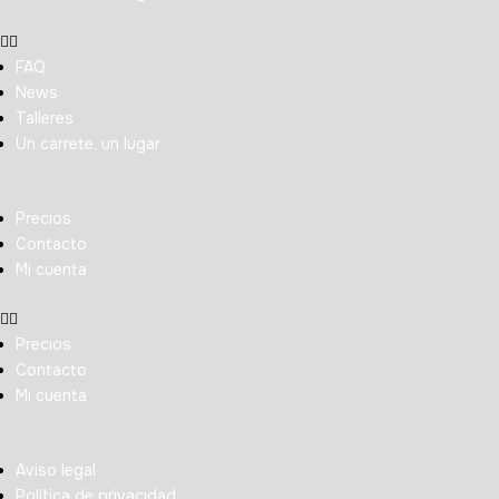
FAQ
News
Talleres
Un carrete, un lugar
Precios
Contacto
Mi cuenta
Precios
Contacto
Mi cuenta
Aviso legal
Política de privacidad