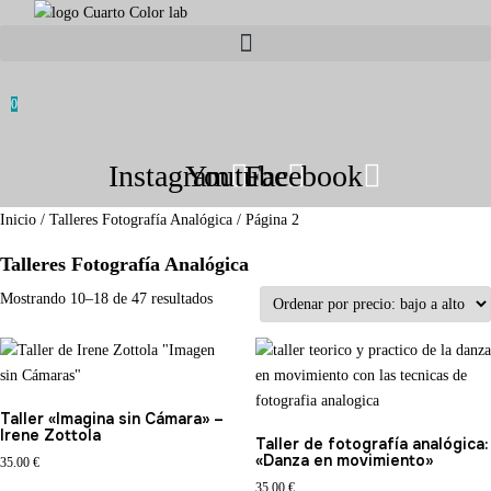
0
Instagram
Youtube
Facebook
Inicio
/
Talleres Fotografía Analógica
/ Página 2
Talleres Fotografía Analógica
Ordenado
Mostrando 10–18 de 47 resultados
por
precio:
bajo
a
Taller «Imagina sin Cámara» –
alto
Irene Zottola
Taller de fotografía analógica:
«Danza en movimiento»
35.00
€
35.00
€