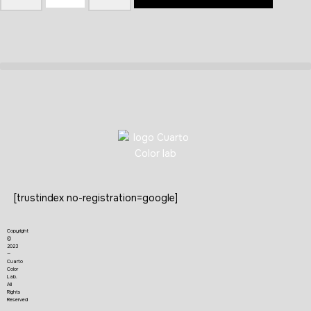
[trustindex no-registration=google]
Copyright
©
2023
—
Cuarto
Color
Lab.
All
Rights
Reserved