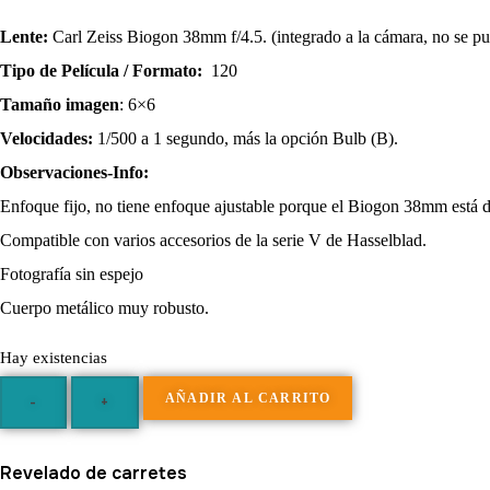
Lente:
Carl Zeiss Biogon 38mm f/4.5. (integrado a la cámara, no se pu
Tipo de Película / Formato:
120
Tamaño imagen
: 6×6
Velocidades:
1/500 a 1 segundo, más la opción Bulb (B).
Observaciones-Info:
Enfoque fijo, no tiene enfoque ajustable porque el Biogon 38mm está 
Compatible con varios accesorios de la serie V de Hasselblad.
Fotografía sin espejo
Cuerpo metálico muy robusto.
Hay existencias
AÑADIR AL CARRITO
-
+
Hasselblad
Revelado de carretes
SWC/M