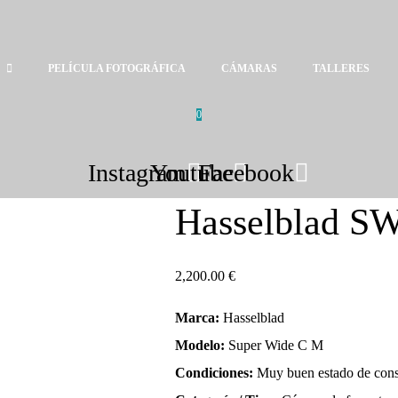
PELÍCULA FOTOGRÁFICA
CÁMARAS
TALLERES
0
Instagram
Youtube
Facebook
Hasselblad 
2,200.00
€
Marca:
Hasselblad
Modelo:
Super Wide C M
Condiciones:
Muy buen estado de cons