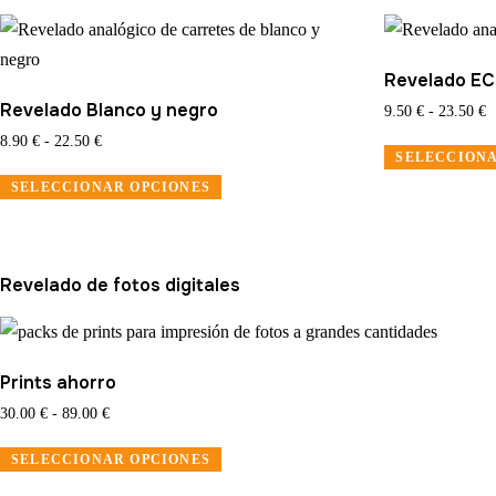
Biogon
38mm
cantidad
Revelado E
Revelado Blanco y negro
R
9.50
€
-
23.50
€
d
Rango
8.90
€
-
22.50
€
SELECCIONA
p
de
Este
d
SELECCIONAR OPCIONES
precios:
producto
9
desde
tiene
h
8.90 €
2
múltiples
hasta
Revelado de fotos digitales
22.50 €
variantes.
Las
opciones
Prints ahorro
se
Rango
30.00
€
-
89.00
€
pueden
de
elegir
Este
SELECCIONAR OPCIONES
precios:
en
producto
desde