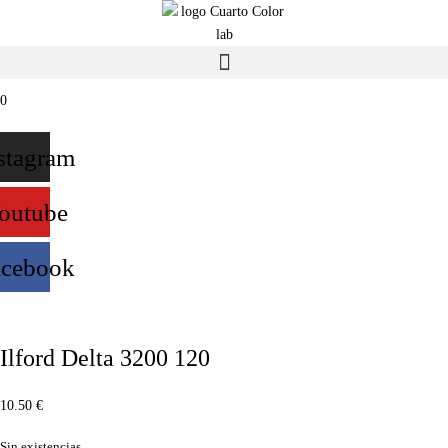
0
stagram
outube
acebook
Ilford Delta 3200 120
10.50
€
Sin existencias