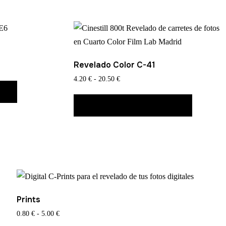
Revelado Color C-41
Rango
4.20
€
-
20.50
€
Este
de
S
producto
Este
precios:
SELECCIONAR OPCIONES
tiene
producto
desde
múltiples
tiene
4.20 €
variantes.
múltiples
hasta
20.50 €
Las
variantes.
opciones
Las
se
opciones
pueden
se
Prints
elegir
pueden
Rango
0.80
€
-
5.00
€
en
elegir
de