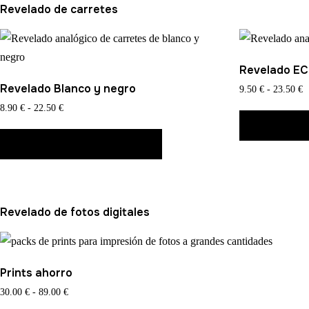
Revelado de carretes
Revelado E
Revelado Blanco y negro
R
9.50
€
-
23.50
€
d
Rango
8.90
€
-
22.50
€
p
de
SELECCIO
Este
d
precios:
SELECCIONAR OPCIONES
producto
9
desde
tiene
h
8.90 €
2
múltiples
hasta
22.50 €
variantes.
Revelado de fotos digitales
Las
opciones
se
Prints ahorro
pueden
Rango
30.00
€
-
89.00
€
elegir
de