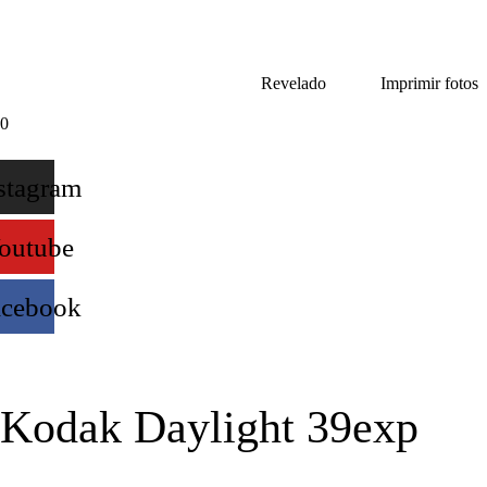
Revelado
Imprimir fotos
0
stagram
outube
acebook
Kodak Daylight 39exp