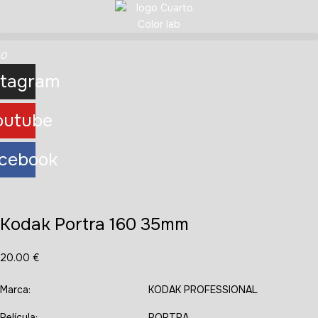
0
stagram
outube
cebook
Kodak Portra 160 35mm
20.00
€
Marca:
KODAK PROFESSIONAL
Película:
PORTRA