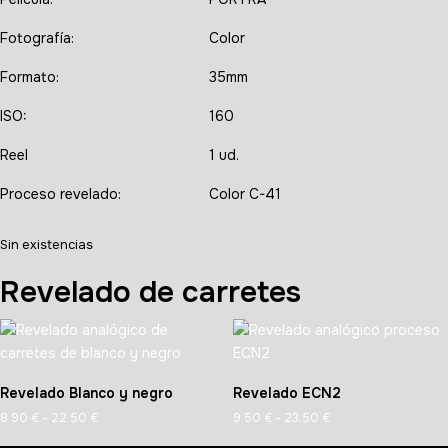
Fotografía:
Color
Formato:
35mm
ISO:
160
Reel
1 ud.
Proceso revelado:
Color C-41
Sin existencias
Revelado de carretes
Revelado Blanco y negro
Revelado ECN2
Rango
Rango
8.90
€
-
22.50
€
9.50
€
-
23.50
€
de
de