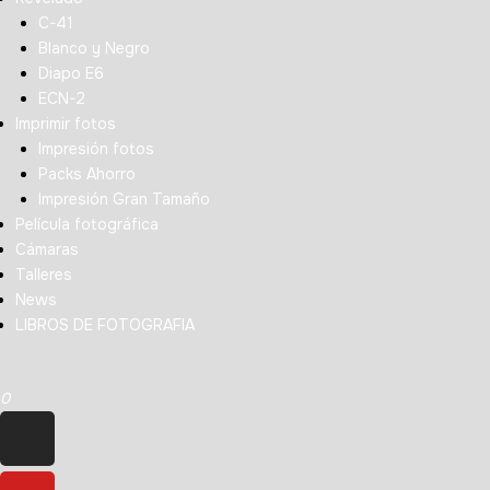
C-41
Blanco y Negro
Diapo E6
ECN-2
Imprimir fotos
Impresión fotos
Packs Ahorro
Impresión Gran Tamaño
Película fotográfica
Cámaras
Talleres
News
LIBROS DE FOTOGRAFIA
0