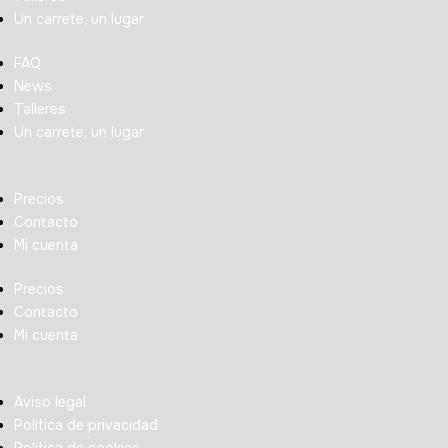
Un carrete, un lugar
FAQ
News
Talleres
Un carrete, un lugar
Precios
Contacto
Mi cuenta
Precios
Contacto
Mi cuenta
Aviso legal
Política de privacidad