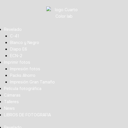
Revelado
C-41
Blanco y Negro
Diapo E6
ECN-2
Imprimir fotos
Impresión fotos
Packs Ahorro
Impresión Gran Tamaño
Película fotográfica
Cámaras
Talleres
News
LIBROS DE FOTOGRAFIA
Revelado